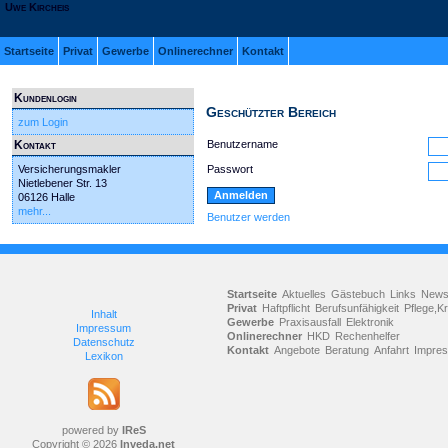
Uwe Kircheis
Startseite
Privat
Gewerbe
Onlinerechner
Kontakt
Kundenlogin
Geschützter Bereich
zum Login
Kontakt
Benutzername
Versicherungsmakler
Passwort
Nietlebener Str. 13
06126 Halle
mehr...
Benutzer werden
Startseite
Aktuelles
Gästebuch
Links
New
Privat
Haftpflicht
Berufsunfähigkeit
Pflege,K
Inhalt
Gewerbe
Praxisausfall
Elektronik
Impressum
Onlinerechner
HKD
Rechenhelfer
Datenschutz
Kontakt
Angebote
Beratung
Anfahrt
Impre
Lexikon
powered by
IReS
Copyright © 2026
Inveda.net