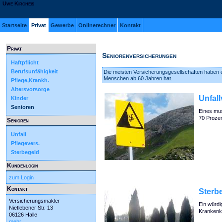
Uwe Kircheis
Startseite
Privat
Gewerbe
Onlinerechner
Kontakt
Privat
Seniorenversicherungen
Haftpflicht
Berufsunfähigkeit
Die meisten Versicherungsgesellschaften haben 
Menschen ab 60 Jahren hat.
Pflege,Krankh.
Altersvorsorge
Unfal
Kinder
Senioren
Eines mus
70 Prozen
Senioren
Unfall
Pflegevers.
Sterbegeld
Kundenlogin
zum Login
Kontakt
Sterb
Versicherungsmakler
Ein würdi
Nietlebener Str. 13
Krankenka
06126 Halle
mehr...