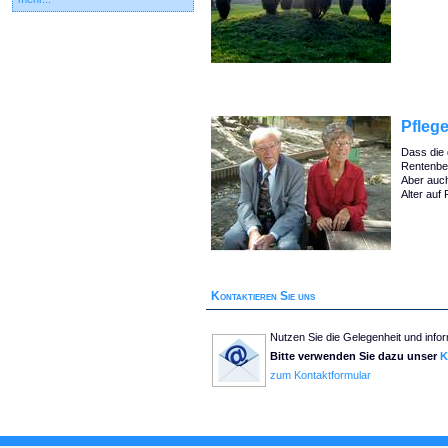
Pfleg
Dass die 
Rentenbe
Aber auch
Alter auf
Kontaktieren Sie uns
Nutzen Sie die Gelegenheit und infor
Bitte verwenden Sie dazu unser
K
zum Kontaktformular