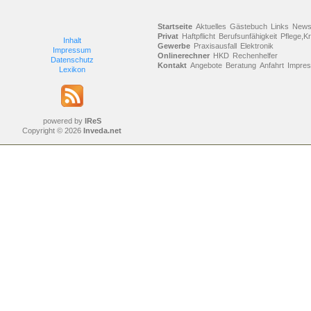
Startseite
Aktuelles
Gästebuch
Links
New
Privat
Haftpflicht
Berufsunfähigkeit
Pflege,K
Inhalt
Gewerbe
Praxisausfall
Elektronik
Impressum
Onlinerechner
HKD
Rechenhelfer
Datenschutz
Kontakt
Angebote
Beratung
Anfahrt
Impre
Lexikon
powered by
IReS
Copyright © 2026
Inveda.net