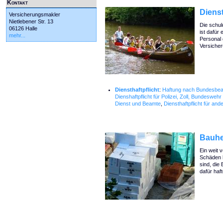
Kontakt
Dienst
Versicherungsmakler
Nietlebener Str. 13
Die schul
06126 Halle
ist dafür 
mehr...
Personal 
Versicher
Diensthaftpflicht
:
Haftung nach Bundesbea
Dienshaftpflicht für Polizei, Zoll, Bundesw
Dienst und Beamte
,
Diensthaftpflicht für an
Bauhe
Ein weit v
Schäden h
sind, die
dafür haft