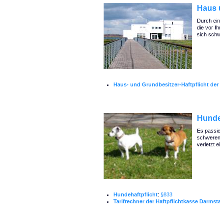
Haus 
Durch ein
die vor I
sich schw
Haus- und Grundbesitzer-Haftpflicht der
Hunde
Es passie
schweren 
verletzt 
Hundehaftpflicht
:
§833
Tarifrechner der Haftpflichtkasse Darmst