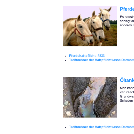
Pferde
Es passie
schlägt a
anderes 
Pferdehaftpflicht
:
§833
Tarifrechner der Haftpflichtkasse Darmst
Öltank
Man kann s
verursach
Grundwas
Schaden z
Tarifrechner der Haftpflichtkasse Darmst