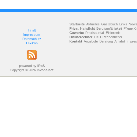
Startseite
Aktuelles
Gästebuch
Links
New
Privat
Haftpflicht
Berufsunfähigkeit
Pflege,K
Inhalt
Gewerbe
Praxisausfall
Elektronik
Impressum
Onlinerechner
HKD
Rechenhelfer
Datenschutz
Kontakt
Angebote
Beratung
Anfahrt
Impre
Lexikon
powered by
IReS
Copyright © 2026
Inveda.net