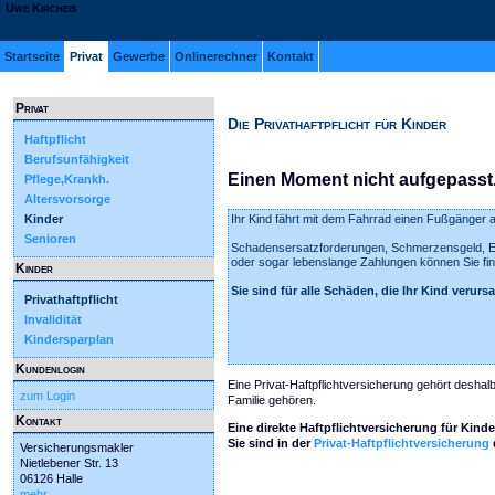
Uwe Kircheis
Startseite
Privat
Gewerbe
Onlinerechner
Kontakt
Privat
Die Privathaftpflicht für Kinder
Haftpflicht
Berufsunfähigkeit
Einen Moment nicht aufgepasst.
Pflege,Krankh.
Altersvorsorge
Kinder
Ihr Kind fährt mit dem Fahrrad einen Fußgänger 
Senioren
Schadensersatzforderungen, Schmerzensgeld, Ers
oder sogar lebenslange Zahlungen können Sie fina
Kinder
Sie sind für alle Schäden, die Ihr Kind verursa
Privathaftpflicht
Invalidität
Kindersparplan
Kundenlogin
Eine Privat-Haftpflichtversicherung gehört desha
zum Login
Familie gehören.
Kontakt
Eine direkte Haftpflichtversicherung für Kinder
Sie sind in der
Privat-Haftpflichtversicherung
Versicherungsmakler
Nietlebener Str. 13
06126 Halle
mehr...