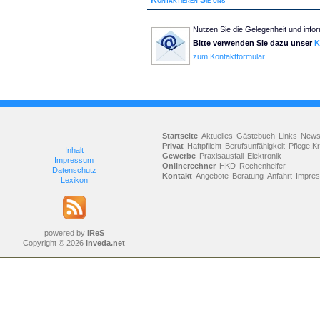
Kontaktieren Sie uns
Nutzen Sie die Gelegenheit und infor
Bitte verwenden Sie dazu unser
K
zum Kontaktformular
Startseite
Aktuelles
Gästebuch
Links
New
Privat
Haftpflicht
Berufsunfähigkeit
Pflege,K
Inhalt
Gewerbe
Praxisausfall
Elektronik
Impressum
Onlinerechner
HKD
Rechenhelfer
Datenschutz
Kontakt
Angebote
Beratung
Anfahrt
Impre
Lexikon
powered by
IReS
Copyright © 2026
Inveda.net