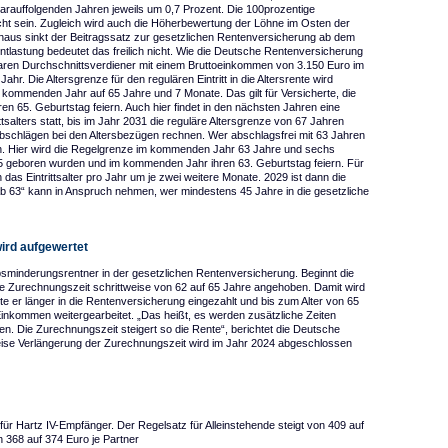
rauffolgenden Jahren jeweils um 0,7 Prozent. Die 100prozentige
cht sein. Zugleich wird auch die Höherbewertung der Löhne im Osten der
naus sinkt der Beitragssatz zur gesetzlichen Rentenversicherung ab dem
ntlastung bedeutet das freilich nicht. Wie die Deutsche Rentenversicherung
aren Durchschnittsverdiener mit einem Bruttoeinkommen von 3.150 Euro im
hr. Die Altersgrenze für den regulären Eintritt in die Altersrente wird
m kommenden Jahr auf 65 Jahre und 7 Monate. Das gilt für Versicherte, die
 65. Geburtstag feiern. Auch hier findet in den nächsten Jahren eine
salters statt, bis im Jahr 2031 die reguläre Altersgrenze von 67 Jahren
t Abschlägen bei den Altersbezügen rechnen. Wer abschlagsfrei mit 63 Jahren
ten. Hier wird die Regelgrenze im kommenden Jahr 63 Jahre und sechs
955 geboren wurden und im kommenden Jahr ihren 63. Geburtstag feiern. Für
 das Eintrittsalter pro Jahr um je zwei weitere Monate. 2029 ist dann die
ab 63“ kann in Anspruch nehmen, wer mindestens 45 Jahre in die gesetzliche
ird aufgewertet
bsminderungsrentner in der gesetzlichen Rentenversicherung. Beginnt die
e Zurechnungszeit schrittweise von 62 auf 65 Jahre angehoben. Damit wird
te er länger in die Rentenversicherung eingezahlt und bis zum Alter von 65
Einkommen weitergearbeitet. „Das heißt, es werden zusätzliche Zeiten
den. Die Zurechnungszeit steigert so die Rente“, berichtet die Deutsche
eise Verlängerung der Zurechnungszeit wird im Jahr 2024 abgeschlossen
ür Hartz IV-Empfänger. Der Regelsatz für Alleinstehende steigt von 409 auf
n 368 auf 374 Euro je Partner