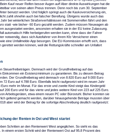
: Beim Kauf neuer Reifen besser Augen auf! Aber direkte Auswirkungen hat die
ittelbar von seinen alten Pneus trennen. Denn noch bis zum 30. September
inter benutzt werden. Und folglich springt auch die Kaskoversicherung ein,
licht zahlt ohnehin auch bei falscher Bereifung. Übrigens wurde auch das
hr bei winterlichen Straßenverhältnissen mit Sommerreifen fährt und den
Euro statt -wie bisher- 60 Euro gezahlt werden. Zudem müssen Neuwagen ab
m ausgestattet werden, ansonsten erhalten sie in der EU keine Zulassung.
all automatisch Hilfe herbeigerufen werden kann, ohne dass der Fahrer
nter notwendig, dass sich Autofahrer von ihrem Kfz-Versicherer einen
owie eine Unfallmelde-App besorgen. Die EU-Kommission erhofft sich, dass
gerettet werden können, weil die Rettungskräfte schneller am Unfallort
en
en Steuerfreibeträgen. Demnach wird der Grundfreibetrag auf das
 Einkommen ein Existenzminimum zu garantieren. Bis zu diesem Betrag
rden. Der Grundfreibetrag wird demnach von 8.820 Euro auf 9.000 Euro
um 72 Euro auf 4.788 Euro. Ebenfalls leicht raufgesetzt wird im neuen Jahr
i Euro mehr im Monat. Für das erste und zweite Kind steigt das Kindergeld
 auf 200 Euro und für das vierte und jedes weitere Kind von 223 auf 225 Euro.
 von Arbeitsgeräten, etwa einem neuen PC oder Bürostuhl. Bisher konnten sie
erlich geltend gemacht werden, darüber hinausgehende Beträge mussten über
8 aber wird der Betrag für die sofortige Abschreibung deutlich raufgesetzt:
ichung der Renten in Ost und West startet
ieben Schritten an den Rentenwert West angeglichen. So sieht es das
In einem ersten Schritt wird der Rentenwert Ost auf 95,8 Prozent des