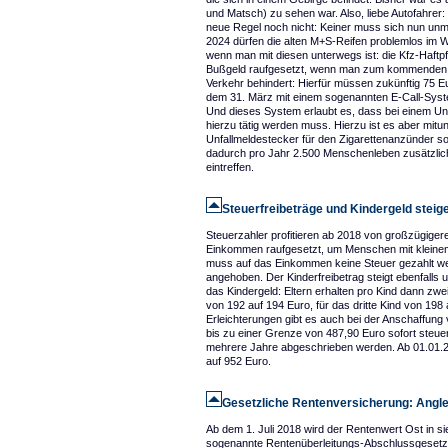
und Matsch) zu sehen war. Also, liebe Autofahrer
neue Regel noch nicht: Keiner muss sich nun unm
2024 dürfen die alten M+S-Reifen problemlos im W
wenn man mit diesen unterwegs ist: die Kfz-Haftpf
Bußgeld raufgesetzt, wenn man zum kommenden Ja
Verkehr behindert: Hierfür müssen zukünftig 75 
dem 31. März mit einem sogenannten E-Call-Syste
Und dieses System erlaubt es, dass bei einem Unf
hierzu tätig werden muss. Hierzu ist es aber mitu
Unfallmeldestecker für den Zigarettenanzünder s
dadurch pro Jahr 2.500 Menschenleben zusätzlich 
eintreffen.
Steuerfreibeträge und Kindergeld steig
Steuerzahler profitieren ab 2018 von großzügiger
Einkommen raufgesetzt, um Menschen mit kleinem
muss auf das Einkommen keine Steuer gezahlt we
angehoben. Der Kinderfreibetrag steigt ebenfalls 
das Kindergeld: Eltern erhalten pro Kind dann zwe
von 192 auf 194 Euro, für das dritte Kind von 198
Erleichterungen gibt es auch bei der Anschaffung
bis zu einer Grenze von 487,90 Euro sofort steu
mehrere Jahre abgeschrieben werden. Ab 01.01.201
auf 952 Euro.
Gesetzliche Rentenversicherung: Angle
Ab dem 1. Juli 2018 wird der Rentenwert Ost in s
sogenannte Rentenüberleitungs-Abschlussgesetz. 