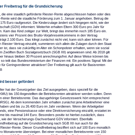
r Freibetrag für die Grundsicherung
, die eine staatlich geförderte Riester-Rente abgeschlossen haben oder dies
r-Rente wird die staatliche Förderung zum 1. Januar angehoben. Betrug die
175 Euro raufgesetzt. Die Kinderzulage ändert sich hingegen nicht, wie der
aft (GDV) informiert. Weiterhin erhalten Eltern 300 Euro pro Jahr für
. Kam das Kind zeitiger zur Welt, bringt das immerhin noch 185 Euro ein.
destens vier Prozent des Brutto-Vorjahreseinkommens in den Vertrag
ägt 2.100 Euro. Das klingt zunächst nicht viel, kann sich aber lohnen. Für
n Riester-Vertrag einzahlt, summieren sich allein die Zulagen durch den Staat
er ist, dass sie zukünftig im Alter ein Schonpolster erhalten, wenn sie sozial
em Zwölften Buch Sozialgesetzbuch (SGB XII) angewiesen sind. Ab 2018 gilt
er hinaus bleiben 30 Prozent anrechnungsfrei. Auf diese Weise können bis
 so teilt das Bundesministerium der Finanzen mit. Ein positives Signal: Mit der
für Geringverdiener attraktiver! Der Freibetrag gilt auch für Basisrenten
g.
ird besser gefördert
Hier hat der Gesetzgeber das Ziel ausgegeben, dass speziell für die
KMU) bis 150 Angestellten die Betriebsrenten attraktiver werden sollen. Denn
en von einer Betriebsrente. Das dazugehörige Gesetzeswerk hört entsprechend
BRSG). Ab dem kommenden Jahr erhalten zunächst jene Arbeitnehmer eine
 haben und bis zu 26.400 Euro im Jahr verdienen. Wenn der Arbeitgeber
nds, eine Pensionskasse oder eine Direktversicherung einzahlt, erstattet im
e bis maximal 144 Euro. Besonders positiv ist hierbei zusätzlich, dass
d, wie der Versicherungs-Dachverband GDV informiert. Ebenfalls
dfreibetrag auf die Grundsicherung nach SGB XII nun auch für die
er Riester-Rente. Dieser Grundfreibetrag beziffert sich auf 100 Euro monatlich
uro Monatsrente übersteigen. Bei einer monatlichen Betriebsrente von 150