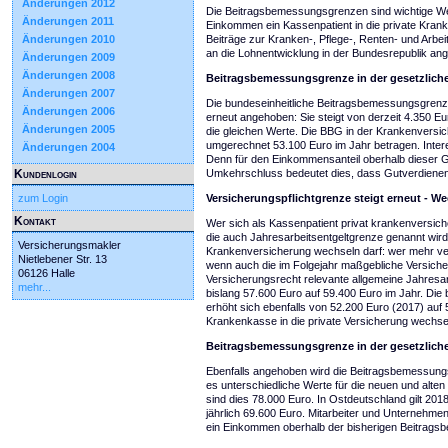
Änderungen 2012
Die Beitragsbemessungsgrenzen sind wichtige Wer
Änderungen 2011
Einkommen ein Kassenpatient in die private Kra
Änderungen 2010
Beiträge zur Kranken-, Pflege-, Renten- und Arb
an die Lohnentwicklung in der Bundesrepublik ang
Änderungen 2009
Änderungen 2008
Beitragsbemessungsgrenze in der gesetzlich
Änderungen 2007
Die bundeseinheitliche Beitragsbemessungsgrenze
Änderungen 2006
erneut angehoben: Sie steigt von derzeit 4.350 Eu
Änderungen 2005
die gleichen Werte. Die BBG in der Krankenversic
umgerechnet 53.100 Euro im Jahr betragen. Interess
Änderungen 2004
Denn für den Einkommensanteil oberhalb dieser Gr
Kundenlogin
Umkehrschluss bedeutet dies, dass Gutverdiene
zum Login
Versicherungspflichtgrenze steigt erneut - W
Kontakt
Wer sich als Kassenpatient privat krankenversicher
die auch Jahresarbeitsentgeltgrenze genannt wird.
Versicherungsmakler
Krankenversicherung wechseln darf: wer mehr verd
Nietlebener Str. 13
wenn auch die im Folgejahr maßgebliche Versicher
06126 Halle
Versicherungsrecht relevante allgemeine Jahresa
mehr...
bislang 57.600 Euro auf 59.400 Euro im Jahr. Die
erhöht sich ebenfalls von 52.200 Euro (2017) au
Krankenkasse in die private Versicherung wechseln
Beitragsbemessungsgrenze in der gesetzlich
Ebenfalls angehoben wird die Beitragsbemessungsg
es unterschiedliche Werte für die neuen und alten
sind dies 78.000 Euro. In Ostdeutschland gilt 2
jährlich 69.600 Euro. Mitarbeiter und Unternehme
ein Einkommen oberhalb der bisherigen Beitrags