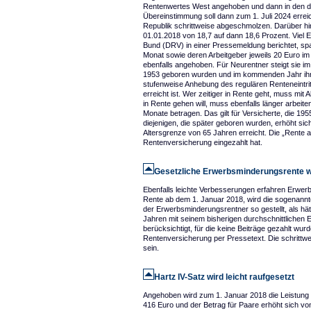
Rentenwertes West angehoben und dann in den da
Übereinstimmung soll dann zum 1. Juli 2024 errei
Republik schrittweise abgeschmolzen. Darüber hi
01.01.2018 von 18,7 auf dann 18,6 Prozent. Viel E
Bund (DRV) in einer Pressemeldung berichtet, sp
Monat sowie deren Arbeitgeber jeweils 20 Euro im Ja
ebenfalls angehoben. Für Neurentner steigt sie i
1953 geboren wurden und im kommenden Jahr ihren
stufenweise Anhebung des regulären Renteneintritt
erreicht ist. Wer zeitiger in Rente geht, muss mi
in Rente gehen will, muss ebenfalls länger arbei
Monate betragen. Das gilt für Versicherte, die 1
diejenigen, die später geboren wurden, erhöht sich
Altersgrenze von 65 Jahren erreicht. Die „Rente 
Rentenversicherung eingezahlt hat.
Gesetzliche Erwerbsminderungsrente w
Ebenfalls leichte Verbesserungen erfahren Erwer
Rente ab dem 1. Januar 2018, wird die sogenannt
der Erwerbsminderungsrentner so gestellt, als hät
Jahren mit seinem bisherigen durchschnittlichen 
berücksichtigt, für die keine Beiträge gezahlt wur
Rentenversicherung per Pressetext. Die schrittw
sein.
Hartz IV-Satz wird leicht raufgesetzt
Angehoben wird zum 1. Januar 2018 die Leistung f
416 Euro und der Betrag für Paare erhöht sich vo