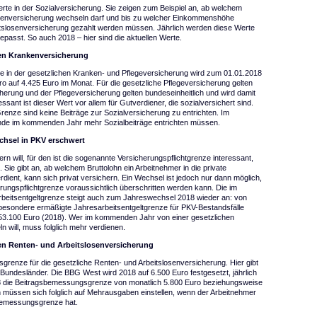
te in der Sozialversicherung. Sie zeigen zum Beispiel an, ab welchem
nkenversicherung wechseln darf und bis zu welcher Einkommenshöhe
eitslosenversicherung gezahlt werden müssen. Jährlich werden diese Werte
epasst. So auch 2018 – hier sind die aktuellen Werte.
en Krankenversicherung
 in der gesetzlichen Kranken- und Pflegeversicherung wird zum 01.01.2018
ro auf 4.425 Euro im Monat. Für die gesetzliche Pflegeversicherung gelten
herung und der Pflegeversicherung gelten bundeseinheitlich und wird damit
ant ist dieser Wert vor allem für Gutverdiener, die sozialversichert sind.
enze sind keine Beiträge zur Sozialversicherung zu entrichten. Im
nde im kommenden Jahr mehr Sozialbeiträge entrichten müssen.
echsel in PKV erschwert
n will, für den ist die sogenannte Versicherungspflichtgrenze interessant,
 Sie gibt an, ab welchem Bruttolohn ein Arbeitnehmer in die private
ient, kann sich privat versichern. Ein Wechsel ist jedoch nur dann möglich,
ungspflichtgrenze voraussichtlich überschritten werden kann. Die im
rbeitsentgeltgrenze steigt auch zum Jahreswechsel 2018 wieder an: von
 besondere ermäßigte Jahresarbeitsentgeltgrenze für PKV-Bestandsfälle
f 53.100 Euro (2018). Wer im kommenden Jahr von einer gesetzlichen
 will, muss folglich mehr verdienen.
en Renten- und Arbeitslosenversicherung
renze für die gesetzliche Renten- und Arbeitslosenversicherung. Hier gibt
 Bundesländer. Die BBG West wird 2018 auf 6.500 Euro festgesetzt, jährlich
018 die Beitragsbemessungsgrenze von monatlich 5.800 Euro beziehungsweise
n müssen sich folglich auf Mehrausgaben einstellen, wenn der Arbeitnehmer
bemessungsgrenze hat.