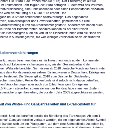
chnet (100 Euro + 30 Prozent von 50 Euro). Der Freibetrag ist auf 50
d im kommenden Jahr folglich 208 Euro betragen. Zudem wird das Volumen
e Direktversicherung, eine Pensionskasse oder einen Pensionsfonds einzahlen
o wird sie zukünftig auf 6.240 Euro erhöht. Das
ganz neue Art der betrieblichen Altersvorsorge. Das sogenannte
parteien, also Arbeitgeber und Gewerkschaften, gemeinsam auf eine
ie Mitbestimmung durch die Arbeitnehmer gestärkt. Andererseits haben auch
 die Höhe der Betriebsrenten, sondern können es bei einer reinen
 die Beschäftigten auch ein Verlust an Sicherheit: Ihnen wird die Höhe der
nte in Aussicht gestellt, die weit weniger verbindlich ist als die früheren
e Lebensversicherungen
sitzt, muss beachten, dass es für Investmentfonds ab dem kommenden
ch auch auf Lebensversicherungen aus, wie der Gesamtverband der
iner Webseite berichtet. So müssen ab 2018 deutsche Fonds auf bestimmte
t aus dem Fondsvermögen zahlen. Bislang waren in Deutschland Erträge aus
en besteuert. Die Steuer gilt ab 2018 zum Beispiel für Dividenden,
cher Immobilien. Reine Rentenfonds sind jedoch nicht davon betroffen.
enen Versicherungen aber auch von Erleichterungen. Erträge aus
15 Prozent steuerfrei, sofern sie aus der Fondsanlage stammen. Zudem
bensversicherungen bestehen, die vor dem Jahr 2005 abgeschlossen wurden.
uf von Winter- und Ganzjahresreifen und E-Call-System für
ereit. Und die betreffen bereits die Bereifung des Fahrzeuges. Ab dem 1.
echte“ Ganzjahresreifen verkauft werden, die ein sogenanntes Alpine-Symbol
. Es handelt sich um ein Piktogramm, auf dem eine Schneeflocke zu sehen ist,
es ausreichend, wenn auf dem Reifen ein sogenanntes M+S-Symbol („Schnee