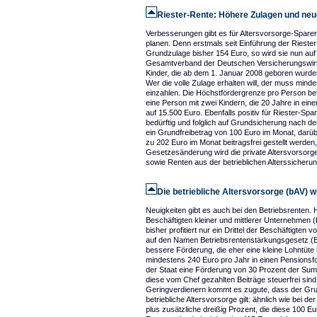
Riester-Rente: Höhere Zulagen und neue
Verbesserungen gibt es für Altersvorsorge-Sparer
planen. Denn erstmals seit Einführung der Rieste
Grundzulage bisher 154 Euro, so wird sie nun auf 
Gesamtverband der Deutschen Versicherungswirtsch
Kinder, die ab dem 1. Januar 2008 geboren wurden
Wer die volle Zulage erhalten will, der muss min
einzahlen. Die Höchstfördergrenze pro Person betr
eine Person mit zwei Kindern, die 20 Jahre in eine
auf 15.500 Euro. Ebenfalls positiv für Riester-Spar
bedürftig und folglich auf Grundsicherung nach d
ein Grundfreibetrag von 100 Euro im Monat, darüb
zu 202 Euro im Monat beitragsfrei gestellt werden,
Gesetzesänderung wird die private Altersvorsorge 
sowie Renten aus der betrieblichen Alterssicherun
Die betriebliche Altersvorsorge (bAV) w
Neuigkeiten gibt es auch bei den Betriebsrenten. 
Beschäftigten kleiner und mittlerer Unternehmen (
bisher profitiert nur ein Drittel der Beschäftigt
auf den Namen Betriebsrentenstärkungsgesetz (
bessere Förderung, die eher eine kleine Lohntüte
mindestens 240 Euro pro Jahr in einen Pensionsfo
der Staat eine Förderung von 30 Prozent der Summ
diese vom Chef gezahlten Beiträge steuerfrei sin
Geringverdienern kommt es zugute, dass der Grun
betriebliche Altersvorsorge gilt: ähnlich wie bei d
plus zusätzliche dreißig Prozent, die diese 100 E