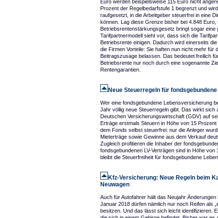
Euro werden beispielsweise 115 Euro nicht angere
Prozent der Regelbedarfstufe 1 begrenzt und wir
raufgesetzt, in die Arbeitgeber steuerfrei in ein
können. Lag diese Grenze bisher bei 4.848 Euro, s
Betriebsrentenstärkungsgesetz bringt sogar eine 
Tarifpartnermodell sieht vor, dass sich die Tarif
Betriebsrente einigen. Dadurch wird einerseits d
die Firmen Vorteile: Sie haften nun nicht mehr für
Beitragszusage belassen. Das bedeutet freilich für
Betriebsrente nur noch durch eine sogenannte Zielre
Rentengarantien.
Neue Steuerregeln für fondsgebunden
Wer eine fondsgebundene Lebensversicherung be
Jahr völlig neue Steuerregeln gibt. Das wirkt si
Deutschen Versicherungswirtschaft (GDV) auf se
Erträge erstmals Steuern in Höhe von 15 Prozen
dem Fonds selbst steuerfrei: nur die Anleger wurd
Mieterträge sowie Gewinne aus dem Verkauf deuts
Zugleich profitieren die Inhaber der fondsgebund
fondsgebundenen LV-Verträgen sind in Höhe von 
bleibt die Steuerfreiheit für fondsgebundene Le
Kfz-Versicherung: Neue Regeln beim Ka
Neuwagen
Auch für Autofahrer hält das Neujahr Änderungen b
Januar 2018 dürfen nämlich nur noch Reifen als „
besitzen. Und das lässt sich leicht identifizieren
die sich in einem Gebirge befindet. Bisher war 