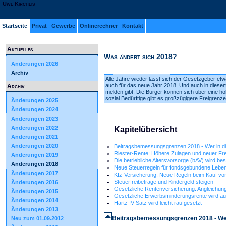
Uwe Kircheis
Startseite
Privat
Gewerbe
Onlinerechner
Kontakt
Aktuelles
Was ändert sich 2018?
Änderungen 2026
Archiv
Alle Jahre wieder lässt sich der Gesetzgeber etwa
auch für das neue Jahr 2018. Und auch in diesem
Archiv
melden gibt: Die Bürger können sich über eine höh
sozial Bedürftige gibt es großzügigere Freigrenze
Änderungen 2025
Änderungen 2024
Änderungen 2023
Änderungen 2022
Kapitelübersicht
Änderungen 2021
Änderungen 2020
Beitragsbemessungsgrenzen 2018 - Wer in di
Riester-Rente: Höhere Zulagen und neuer Fre
Änderungen 2019
Die betriebliche Altersvorsorge (bAV) wird be
Änderungen 2018
Neue Steuerregeln für fondsgebundene Lebe
Änderungen 2017
Kfz-Versicherung: Neue Regeln beim Kauf vo
Steuerfreibeträge und Kindergeld steigen
Änderungen 2016
Gesetzliche Rentenversicherung: Angleichung
Änderungen 2015
Gesetzliche Erwerbsminderungsrente wird au
Änderungen 2014
Hartz IV-Satz wird leicht raufgesetzt
Änderungen 2013
Beitragsbemessungsgrenzen 2018 - Wer
Neu zum 01.09.2012