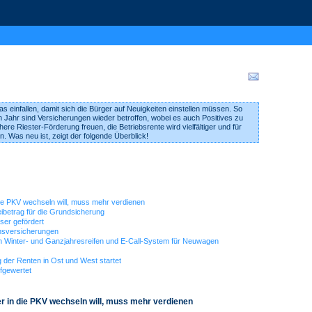
s einfallen, damit sich die Bürger auf Neuigkeiten einstellen müssen. So
 Jahr sind Versicherungen wieder betroffen, wobei es auch Positives zu
ere Riester-Förderung freuen, die Betriebsrente wird vielfältiger und für
n. Was neu ist, zeigt der folgende Überblick!
e PKV wechseln will, muss mehr verdienen
ibetrag für die Grundsicherung
sser gefördert
nsversicherungen
n Winter- und Ganzjahresreifen und E-Call-System für Neuwagen
 der Renten in Ost und West startet
fgewertet
 in die PKV wechseln will, muss mehr verdienen