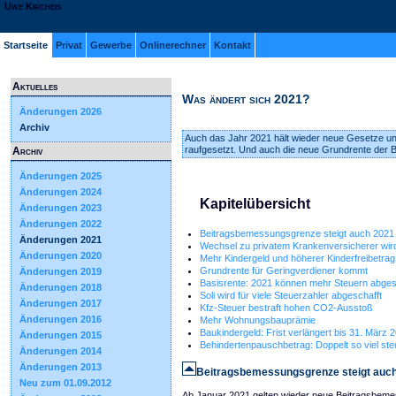
Uwe Kircheis
Startseite
Privat
Gewerbe
Onlinerechner
Kontakt
Aktuelles
Was ändert sich 2021?
Änderungen 2026
Archiv
Auch das Jahr 2021 hält wieder neue Gesetze un
raufgesetzt. Und auch die neue Grundrente der B
Archiv
Änderungen 2025
Änderungen 2024
Kapitelübersicht
Änderungen 2023
Änderungen 2022
Beitragsbemessungsgrenze steigt auch 2021
Änderungen 2021
Wechsel zu privatem Krankenversicherer wir
Änderungen 2020
Mehr Kindergeld und höherer Kinderfreibetrag
Grundrente für Geringverdiener kommt
Änderungen 2019
Basisrente: 2021 können mehr Steuern abges
Änderungen 2018
Soli wird für viele Steuerzahler abgeschafft
Änderungen 2017
Kfz-Steuer bestraft hohen CO2-Ausstoß
Änderungen 2016
Mehr Wohnungsbauprämie
Baukindergeld: Frist verlängert bis 31. März 
Änderungen 2015
Behindertenpauschbetrag: Doppelt so viel ste
Änderungen 2014
Änderungen 2013
Beitragsbemessungsgrenze steigt auc
Neu zum 01.09.2012
Ab Januar 2021 gelten wieder neue Beitragsbeme