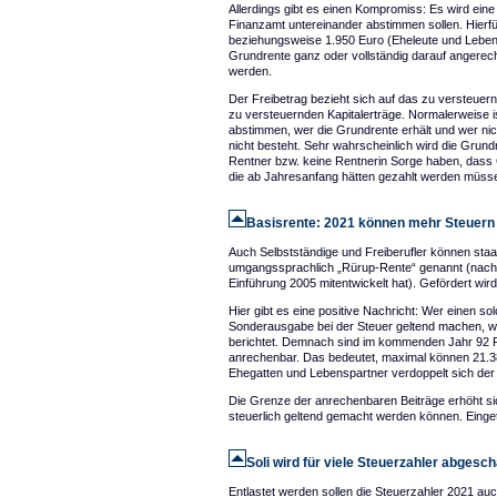
Allerdings gibt es einen Kompromiss: Es wird ei
Finanzamt untereinander abstimmen sollen. Hierfü
beziehungsweise 1.950 Euro (Eheleute und Leben
Grundrente ganz oder vollständig darauf angerech
werden.
Der Freibetrag bezieht sich auf das zu versteuer
zu versteuernden Kapitalerträge. Normalerweise 
abstimmen, wer die Grundrente erhält und wer nic
nicht besteht. Sehr wahrscheinlich wird die Grund
Rentner bzw. keine Rentnerin Sorge haben, dass G
die ab Jahresanfang hätten gezahlt werden müss
Basisrente: 2021 können mehr Steuern
Auch Selbstständige und Freiberufler können staatl
umgangssprachlich „Rürup-Rente“ genannt (nach
Einführung 2005 mitentwickelt hat). Gefördert wird
Hier gibt es eine positive Nachricht: Wer einen s
Sonderausgabe bei der Steuer geltend machen, 
berichtet. Demnach sind im kommenden Jahr 92 
anrechenbar. Das bedeutet, maximal können 21.
Ehegatten und Lebenspartner verdoppelt sich der
Die Grenze der anrechenbaren Beiträge erhöht sic
steuerlich geltend gemacht werden können. Einge
Soli wird für viele Steuerzahler abgesch
Entlastet werden sollen die Steuerzahler 2021 auc