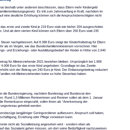
d hat deshalb unter anderem beschlossen, dass Eltern mehr Kindergeld
 Familienentlastungsgesetz. Es tritt zum Jahresanfang in Kraft, nachdem im
 eine deutliche Erhöhung können sich die Anspruchsberechtigten nicht
das erste und zweite Kind je 219 Euro statt wie bisher 204 ausgeschüttet.
uro. Und ab dem vierten Kind können sich Eltern über 250 Euro statt 235
teuer nachgebessert. Auf 8.388 Euro steigt der Kinderfreibetrag für Eltern
 als im Vorjahr, wie das Bundesfamilienministerium vorrechnet. Hier
uungs- und Erziehungs- oder Ausbildungsbedarf der Kinder in Höhe von 2.640
trag für Alleinerziehende 2021 bestehen bleiben. Ursprünglich bei 1.908
f 4.008 Euro für das erste Kind angehoben: Grundlage ist das Zweite
rhöht sich der Beitrag um 240 Euro je Kind. Der Entlastungsbeitrag reduziert
Familien mit Alleinerziehenden keine so hohe Steuerlast haben.
est die Bundesregierung, nachdem Bundestag und Bundesrat den
. Rund 1,3 Millionen Rentnerinnen und Rentner sollen ab dem 1. Januar
 die Rentenkasse eingezahlt, sollen ihnen als “Anerkennung der
rungsniveau gehebelt werden.
ltersbezüge langjähriger Geringverdiener aufbessern. Anspruch soll haben,
schäftigung, Erziehung oder Pflege vorweisen kann.
ente nicht als Sozialleistung angesehen wird - sondern eben als
auf das Sozialamt gehen müssen, um dort seine Bedürftigkeit nachzuweisen.