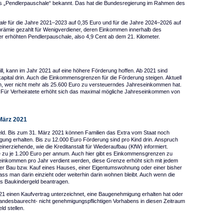
s „Pendlerpauschale“ bekannt. Das hat die Bundesregierung im Rahmen des
ale
für die Jahre 2021–2023 auf 0,35 Euro und für die Jahre 2024–2026 auf
prämie gezahlt für Wenigverdiener, deren Einkommen innerhalb des
der erhöhten Pendlerpauschale, also 4,9 Cent ab dem 21. Kilometer.
l, kann im Jahr 2021 auf eine höhere Förderung hoffen. Ab 2021 sind
pital drin. Auch die Einkommensgrenzen für die Förderung steigen. Aktuell
n, wer nicht mehr als 25.600 Euro zu versteuerndes Jahreseinkommen hat.
 Für Verheiratete erhöht sich das maximal mögliche Jahreseinkommen von
 März 2021
ld. Bis zum 31. März 2021 können Familien das Extra vom Staat noch
gung erhalten. Bis zu 12.000 Euro Förderung sind pro Kind drin. Anspruch
inerziehende, wie die Kreditanstalt für Wiederaufbau (KfW) informiert.
e zu je 1.200 Euro per annum. Auch hier gibt es Einkommensgrenzen zu
einkommen pro Jahr verdient werden, diese Grenze erhöht sich mit jedem
 der Bau bzw. Kauf eines Hauses, einer Eigentumswohnung oder einer bisher
s man darin einzieht oder weiterhin darin wohnen bleibt. Auch wenn die
as Baukindergeld beantragen.
 einen Kaufvertrag unterzeichnet, eine Baugenehmigung erhalten hat oder
ndesbaurecht- nicht genehmigungspflichtigen Vorhabens in diesen Zeitraum
ld stellen.