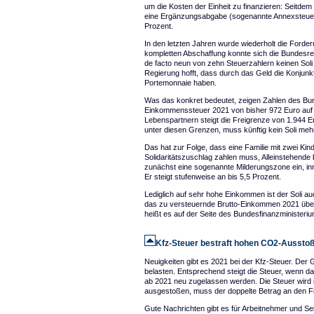
um die Kosten der Einheit zu finanzieren: Seitdem
eine Ergänzungsabgabe (sogenannte Annexsteuer) 
Prozent.
In den letzten Jahren wurde wiederholt die Forderu
kompletten Abschaffung konnte sich die Bundesre
de facto neun von zehn Steuerzahlern keinen Soli 
Regierung hofft, dass durch das Geld die Konjunk
Portemonnaie haben.
Was das konkret bedeutet, zeigen Zahlen des Bun
Einkommenssteuer 2021 von bisher 972 Euro auf
Lebenspartnern steigt die Freigrenze von 1.944 
unter diesen Grenzen, muss künftig kein Soli meh
Das hat zur Folge, dass eine Familie mit zwei Ki
Solidaritätszuschlag zahlen muss, Alleinstehende
zunächst eine sogenannte Milderungszone ein, inne
Er steigt stufenweise an bis 5,5 Prozent.
Lediglich auf sehr hohe Einkommen ist der Soli auc
das zu versteuernde Brutto-Einkommen 2021 über 9
heißt es auf der Seite des Bundesfinanzministeri
Kfz-Steuer bestraft hohen CO2-Aussto
Neuigkeiten gibt es 2021 bei der Kfz-Steuer. De
belasten. Entsprechend steigt die Steuer, wenn da
ab 2021 neu zugelassen werden. Die Steuer wird
ausgestoßen, muss der doppelte Betrag an den F
Gute Nachrichten gibt es für Arbeitnehmer und Se