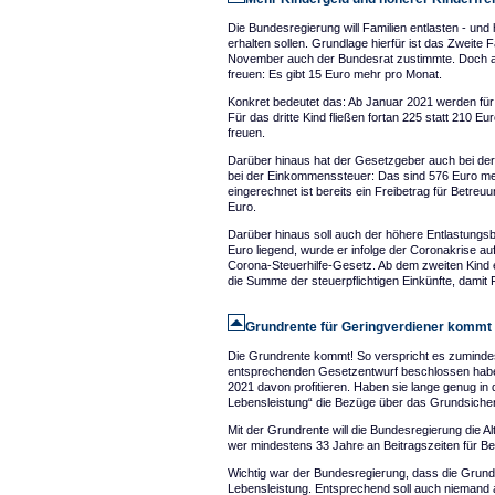
Die Bundesregierung will Familien entlasten - un
erhalten sollen. Grundlage hierfür ist das Zweite
November auch der Bundesrat zustimmte. Doch auf
freuen: Es gibt 15 Euro mehr pro Monat.
Konkret bedeutet das: Ab Januar 2021 werden für 
Für das dritte Kind fließen fortan 225 statt 210 E
freuen.
Darüber hinaus hat der Gesetzgeber auch bei der S
bei der Einkommenssteuer: Das sind 576 Euro mehr
eingerechnet ist bereits ein Freibetrag für Betre
Euro.
Darüber hinaus soll auch der höhere Entlastungsbe
Euro liegend, wurde er infolge der Coronakrise au
Corona-Steuerhilfe-Gesetz. Ab dem zweiten Kind e
die Summe der steuerpflichtigen Einkünfte, damit 
Grundrente für Geringverdiener kommt
Die Grundrente kommt! So verspricht es zumind
entsprechenden Gesetzentwurf beschlossen haben
2021 davon profitieren. Haben sie lange genug in
Lebensleistung“ die Bezüge über das Grundsiche
Mit der Grundrente will die Bundesregierung die A
wer mindestens 33 Jahre an Beitragszeiten für Be
Wichtig war der Bundesregierung, dass die Grundr
Lebensleistung. Entsprechend soll auch niemand 