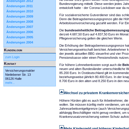
Änderungen 2012
Bundesregierung mitteilt. Diese werden jedes Jah
Änderungen 2011
entwickelt hatte - der Corona-Lockdown war da n
Änderungen 2010
Für sozialversicherte Gutverdiener sind das schl
Änderungen 2009
Denn die Beitragsbemessungsgrenze gibt die Höh
Änderungen 2008
Arbeitslosenversicherung gezahlt werden. Für Ei
Änderungen 2007
Die
bundeseinheitliche Beitragsbemessungs
Änderungen 2006
derzeit 4.687,50 Euro auf 4.837,50 Euro im Monat 
Änderungen 2005
Pflegeversicherung gelten die gleichen Werte.
Änderungen 2004
Die Erhöhung der Beitragsbemessungsgrenze hat di
Versicherungswirtschaft berichtet. Arbeitnehmer 
Kundenlogin
der jeweils aktuellen BBG steuerfrei und vier Proz
zum Login
Pensionskasse oder einen Pensionsfonds nutzen
Kontakt
Für höhere Lohnnebenkosten sorgt auch die
Bei
neuen und alten Bundesländer unterschiedliche We
Versicherungsmakler
85.200 Euro. In Ostdeutschland gilt im kommend
Nietlebener Str. 13
beziehungsweise jährlich 80.400 Euro. In der kn
06126 Halle
8.700 Euro in den alten und 8.250 Euro in den ne
mehr...
Wechsel zu privatem Krankenversicher
Höhere Hürden gibt es auch für Arbeitnehmer, di
wollen. Sie müssen künftig mehr verdienen, um sic
Jahresarbeitsentgeltgrenze (auch Versicherungspf
abhängig Beschäftigter nicht genug verdient, um si
Krankenzusatzversicherung seinen Schutz aufst
Mehr Kindergeld und höherer Kinderfre