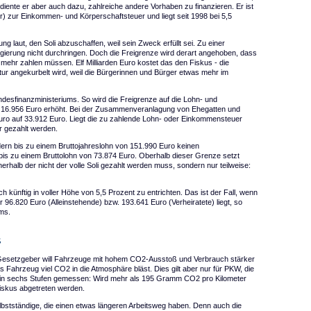
 diente er aber auch dazu, zahlreiche andere Vorhaben zu finanzieren. Er ist
zur Einkommen- und Körperschaftsteuer und liegt seit 1998 bei 5,5
ng laut, den Soli abzuschaffen, weil sein Zweck erfüllt sei. Zu einer
gierung nicht durchringen. Doch die Freigrenze wird derart angehoben, dass
mehr zahlen müssen. Elf Milliarden Euro kostet das den Fiskus - die
tur angekurbelt wird, weil die Bürgerinnen und Bürger etwas mehr im
desfinanzministeriums. So wird die Freigrenze auf die Lohn- und
 16.956 Euro erhöht. Bei der Zusammenveranlagung von Ehegatten und
Euro auf 33.912 Euro. Liegt die zu zahlende Lohn- oder Einkommensteuer
r gezahlt werden.
ndern bis zu einem Bruttojahreslohn von 151.990 Euro keinen
 bis zu einem Bruttolohn von 73.874 Euro. Oberhalb dieser Grenze setzt
rhalb der nicht der volle Soli gezahlt werden muss, sondern nur teilweise:
h künftig in voller Höhe von 5,5 Prozent zu entrichten. Das ist der Fall, wenn
6.820 Euro (Alleinstehende) bzw. 193.641 Euro (Verheiratete) liegt, so
ums.
ß
r Gesetzgeber will Fahrzeuge mit hohem CO2-Ausstoß und Verbrauch stärker
s Fahrzeug viel CO2 in die Atmosphäre bläst. Dies gilt aber nur für PKW, die
 in sechs Stufen gemessen: Wird mehr als 195 Gramm CO2 pro Kilometer
iskus abgetreten werden.
lbstständige, die einen etwas längeren Arbeitsweg haben. Denn auch die