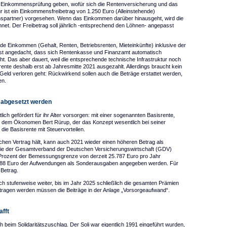
ne Einkommensprüfung geben, wofür sich die Rentenversicherung und das
r ist ein Einkommensfreibetrag von 1.250 Euro (Alleinstehende)
spartner) vorgesehen. Wenn das Einkommen darüber hinausgeht, wird die
net. Der Freibetrag soll jährlich -entsprechend den Löhnen- angepasst
nde Einkommen (Gehalt, Renten, Betriebsrenten, Mieteinkünfte) inklusive der
ist angedacht, dass sich Rentenkasse und Finanzamt automatisch
ht. Das aber dauert, weil die entsprechende technische Infrastruktur noch
rente deshalb erst ab Jahresmitte 2021 ausgezahlt. Allerdings braucht kein
eld verloren geht: Rückwirkend sollen auch die Beträge erstattet werden,
en.
 abgesetzt werden
ich gefördert für ihr Alter vorsorgen: mit einer sogenannten Basisrente,
 dem Ökonomen Bert Rürup, der das Konzept wesentlich bei seiner
 die Basisrente mit Steuervorteilen.
olchen Vertrag hält, kann auch 2021 wieder einen höheren Betrag als
wie der Gesamtverband der Deutschen Versicherungswirtschaft (GDV)
Prozent der Bemessungsgrenze von derzeit 25.787 Euro pro Jahr
388 Euro der Aufwendungen als Sonderausgaben angegeben werden. Für
 Betrag.
h stufenweise weiter, bis im Jahr 2025 schließlich die gesamten Prämien
tragen werden müssen die Beiträge in der Anlage „Vorsorgeaufwand“.
afft
h beim Solidaritätszuschlag. Der Soli war eigentlich 1991 eingeführt wurden,