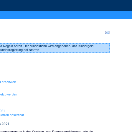
d Regeln bereit. Der Mindestlohn wird angehoben, das Kindergeld
undesregierung soll starten.
d erschwert
etzt werden
2021
uerlich absetzbar
h 2021
ssungsgrenzen in der Kranken- und Rentenversicherung, wie die