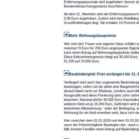
Entfernungspauschale wird angehoben: besser al
Bundesklimaschutzgesetzes beschlossen:
Ab dem 21. Kilometer wird die
Entfernungspausch
0,38 Euro angehoben. Zudem wird eine Mobilitäts
Grundfreibetrages liegt. Sie erhalten 14 Prozent 
Mehr Wohnungsbauprämie
Wer sich den Traum vom eigenen Haus erfüllen wil
maximal 70 Euro für 700 Euro angespartes Eigenka
kann einen Antrag auf Wohnungsbauprämie stelle
Diese Einkommensgrenze steigt auf 35.000 Euro.
51.200 auf 70.000 Euro.
Baukindergeld: Frist verlängert bis 31.
Verlängert wird auch das sogenannte Baukinderge
beantragen, sofern sie bis dahin eine Baugenehmi
darauf haben nicht nur Eheleute, sondern auch Alle
Ausgezahlt wird diese Förderung über zehn Jahr
beachten: Maximal dürfen 90.000 Euro Haushalts
weiteren Kind um je 15.000 Euro. Gefördert wird
bewohnten Mietwohnung - unter der Bedingung, das
Wohnung für ein Kind erworben wird, lässt sich d
Wer zwischen dem 01.01.2018 und dem 31.03.2021
wenn der frühestmögliche Baubeginn des -nach La
fällt, können Familien einen Antrag auf Baukinderge