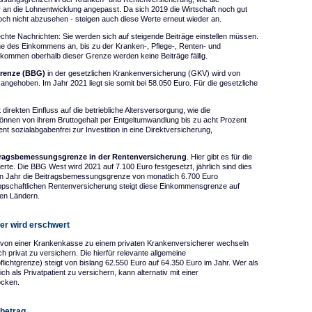
r an die Lohnentwicklung angepasst. Da sich 2019 die Wirtschaft noch gut
och nicht abzusehen - steigen auch diese Werte erneut wieder an.
echte Nachrichten: Sie werden sich auf steigende Beiträge einstellen müssen.
e des Einkommens an, bis zu der Kranken-, Pflege-, Renten- und
nkommen oberhalb dieser Grenze werden keine Beiträge fällig.
grenze (BBG)
in der gesetzlichen Krankenversicherung (GKV) wird von
angehoben. Im Jahr 2021 liegt sie somit bei 58.050 Euro. Für die gesetzliche
rekten Einfluss auf die betriebliche Altersversorgung, wie die
können von ihrem Bruttogehalt per Entgeltumwandlung bis zu acht Prozent
ent sozialabgabenfrei zur Investition in eine Direktversicherung,
.
tragsbemessungsgrenze in der Rentenversicherung
. Hier gibt es für die
rte. Die BBG West wird 2021 auf 7.100 Euro festgesetzt, jährlich sind dies
en Jahr die Beitragsbemessungsgrenze von monatlich 6.700 Euro
appschaftlichen Rentenversicherung steigt diese Einkommensgrenze auf
uen Ländern.
er wird erschwert
e von einer Krankenkasse zu einem privaten Krankenversicherer wechseln
h privat zu versichern. Die hierfür relevante allgemeine
lichtgrenze) steigt von bislang 62.550 Euro auf 64.350 Euro im Jahr. Wer als
ch als Privatpatient zu versichern, kann alternativ mit einer
ocken.
ibetrag